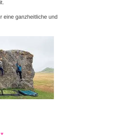
it.
ür eine ganzheitliche und
RT