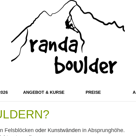
2026
ANGEBOT & KURSE
PREISE
A
ULDERN?
 an Felsblöcken
oder Kunstwänden
in Absprunghöhe.