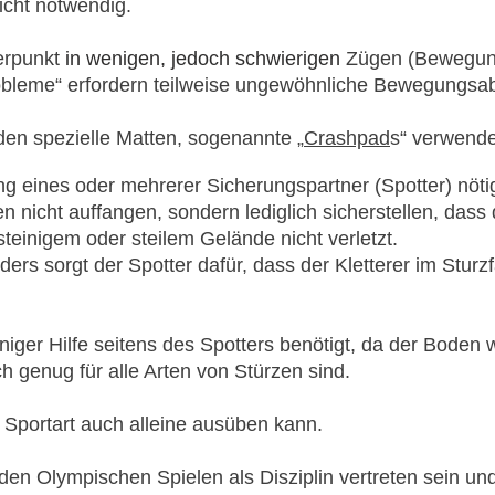
nicht notwendig.
erpunkt
in wenigen, jedoch schwierigen
Zügen (Bewegun
bleme“ erfordern teilweise ungewöhnliche Bewegungsab
en spezielle Matten, sogenannte „
Crashpad
s“ verwende
ung eines oder mehrerer Sicherungspartner (Spotter) nöti
en nicht auffangen, sondern lediglich sicherstellen, dass
teinigem oder steilem Gelände nicht verletzt.
rs sorgt der Spotter dafür, dass der Kletterer im Sturz
ger Hilfe seitens des Spotters benötigt, da der Boden we
h genug für alle Arten von Stürzen sind.
 Sportart auch alleine ausüben kann.
en Olympischen Spielen als Disziplin vertreten sein un