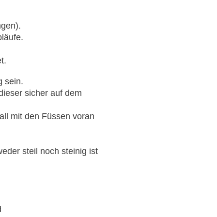
gen).
läufe.
t.
g sein.
 dieser sicher auf dem
fall mit den Füssen voran
der steil noch steinig ist
d